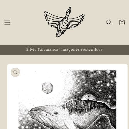
Ir
directamente
al contenido
Carrito
Silvia Salamanca · Imágenes sostenibles
Ir
directamente
a la
información
del producto