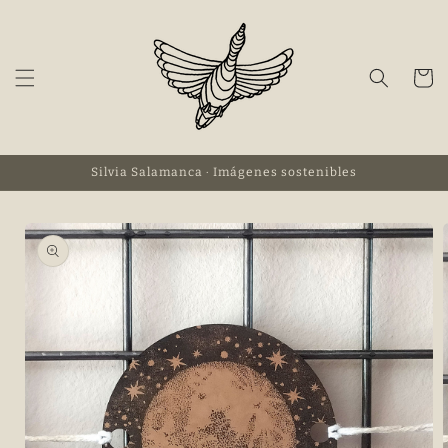
Ir
directamente
al contenido
Carrito
Silvia Salamanca · Imágenes sostenibles
Ir
directamente
a la
información
del producto