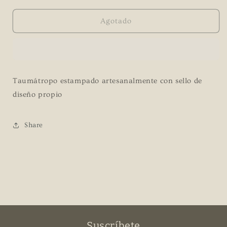
para
para
Taumátropo
Taumátropo
Agotado
Luna
Luna
Taumátropo estampado artesanalmente con sello de
diseño propio
Share
Suscríbete